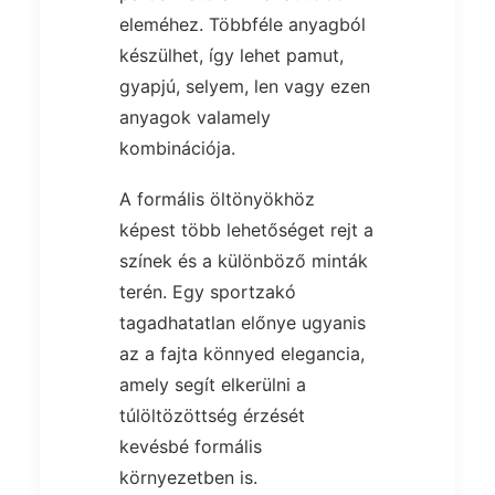
eleméhez. Többféle anyagból
készülhet, így lehet pamut,
gyapjú, selyem, len vagy ezen
anyagok valamely
kombinációja.
A formális öltönyökhöz
képest több lehetőséget rejt a
színek és a különböző minták
terén. Egy sportzakó
tagadhatatlan előnye ugyanis
az a fajta könnyed elegancia,
amely segít elkerülni a
túlöltözöttség érzését
kevésbé formális
környezetben is.