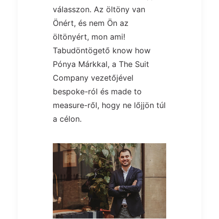
válasszon. Az öltöny van
Önért, és nem Ön az
öltönyért, mon ami!
Tabudöntögető know how
Pónya Márkkal, a The Suit
Company vezetőjével
bespoke-ról és made to
measure-ről, hogy ne lőjjön túl
a célon.