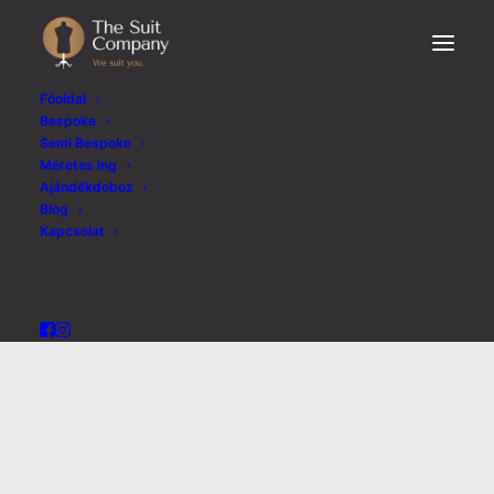
Főoldal
Bespoke
Semi Bespoke
Méretes ing
Ajándékdoboz
Blog
Kapcsolat
Egyéb kategória