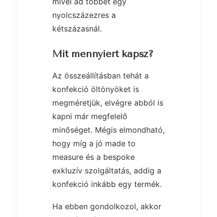
mivel ad többet egy
nyolcszázezres a
kétszázasnál.
Mit mennyiért kapsz?
Az összeállításban tehát a
konfekció öltönyöket is
megméretjük, elvégre abból is
kapni már megfelelő
minőséget. Mégis elmondható,
hogy míg a jó made to
measure és a bespoke
exkluzív szolgáltatás, addig a
konfekció inkább egy termék.
Ha ebben gondolkozol, akkor