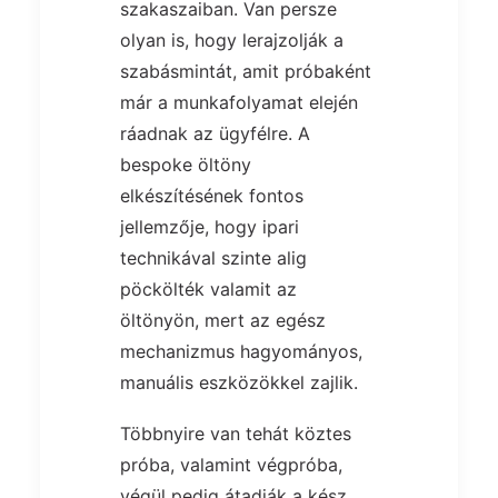
szakaszaiban. Van persze
olyan is, hogy lerajzolják a
szabásmintát, amit próbaként
már a munkafolyamat elején
ráadnak az ügyfélre. A
bespoke öltöny
elkészítésének fontos
jellemzője, hogy ipari
technikával szinte alig
pöckölték valamit az
öltönyön, mert az egész
mechanizmus hagyományos,
manuális eszközökkel zajlik.
Többnyire van tehát köztes
próba, valamint végpróba,
végül pedig átadják a kész