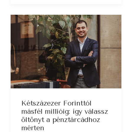
Kétszázezer Forinttól
másfél millióig: így válassz
öltönyt a pénztárcádhoz
mérten