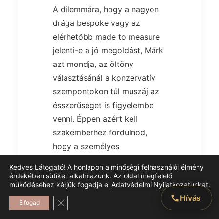
A dilemmára, hogy a nagyon
drága bespoke vagy az
elérhetőbb made to measure
jelenti-e a jó megoldást, Márk
azt mondja, az öltöny
választásánál a konzervatív
szempontokon túl muszáj az
ésszerűséget is figyelembe
venni. Éppen azért kell
szakemberhez fordulnod,
hogy a személyes
preferenciáid alapján
Kedves Látogató! A honlapon a minőségi felhasználói élmény
dönthessetek anyag, szabás
érdekében sütiket alkalmazunk. Az oldal megfelelő
működéséhez kérjük fogadja el
Adatvédelmi Nyilatkozatunkat.
és egyéb technikai részletek
Hívás
dolgában.
Close GDPR Cookie Banner
Elfogad