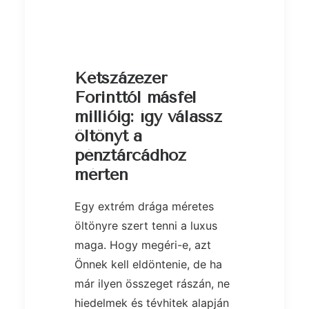
Kétszázezer
Forinttól másfél
millióig: így válassz
öltönyt a
pénztárcádhoz
mérten
Egy extrém drága méretes
öltönyre szert tenni a luxus
maga. Hogy megéri-e, azt
Önnek kell eldöntenie, de ha
már ilyen összeget rászán, ne
hiedelmek és tévhitek alapján