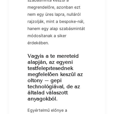
megrendelőre, azonban ezt
nem egy üres lapra, nulláról
rajzolják, mint a bespoke-nál,
hanem egy alap szabásmintát
módosítanak a siker
érdekében.
Vagyis a te méreteid
alapján, az egyéni
testfelépítésednek
megfelelően készül az
öltöny – gépi
technológiával, de az
általad válaszott
anyagokból.
Egyértelmű előnye a