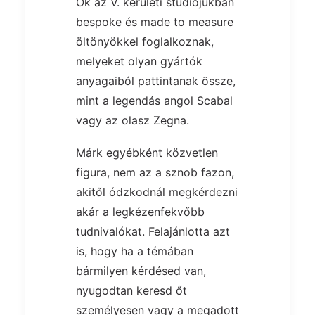
Ők az V. kerületi stúdiójukban
bespoke és made to measure
öltönyökkel foglalkoznak,
melyeket olyan gyártók
anyagaiból pattintanak össze,
mint a legendás angol Scabal
vagy az olasz Zegna.
Márk egyébként közvetlen
figura, nem az a sznob fazon,
akitől ódzkodnál megkérdezni
akár a legkézenfekvőbb
tudnivalókat. Felajánlotta azt
is, hogy ha a témában
bármilyen kérdésed van,
nyugodtan keresd őt
személyesen vagy a megadott