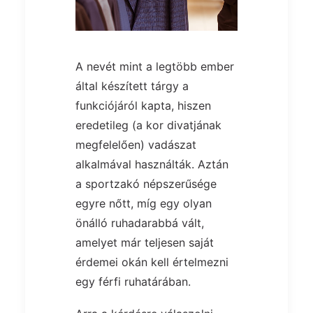
A nevét mint a legtöbb ember
által készített tárgy a
funkciójáról kapta, hiszen
eredetileg (a kor divatjának
megfelelően) vadászat
alkalmával használták. Aztán
a sportzakó népszerűsége
egyre nőtt, míg egy olyan
önálló ruhadarabbá vált,
amelyet már teljesen saját
érdemei okán kell értelmezni
egy férfi ruhatárában.