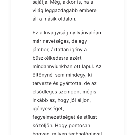
sajátja. Még, akkor is, ha a
világ leggazdagabb embere
áll a másik oldalon.
Ez a kivagyiság nyilvánvalóan
már nevetséges, de egy
jámbor, ártatlan igény a
büszkélkedésre azért
mindannyiunkban ott lapul. Az
öltönynél sem mindegy, ki
tervezte és gyártotta, de az
elsődleges szempont mégis
inkább az, hogy jól álljon,
igényességet,
fegyelmezettséget és stílust
közöljön. Hogy pontosan
hogyan, milyen technológiával