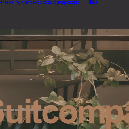
éretes ing
Ajándékdoboz
Blog
Kapcsolat