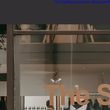
Főoldal
Bespoke
Semi Bespoke
M