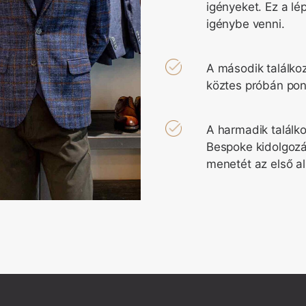
igényeket. Ez a lé
igénybe venni.
A második találkoz
köztes próbán pont
A harmadik találk
Bespoke kidolgozá
menetét az első a