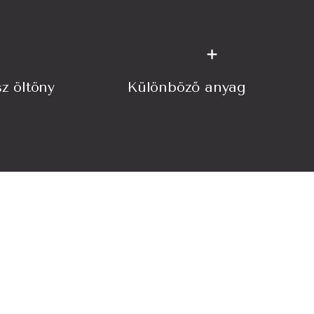
+
sz öltöny
Különböző anyag