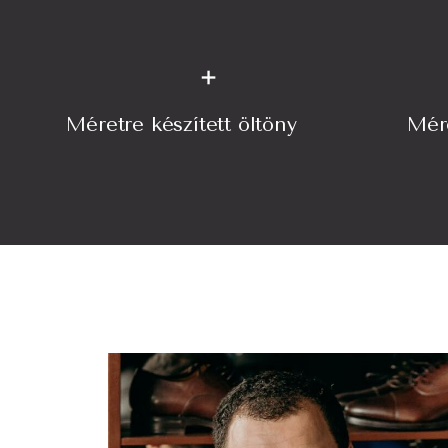
+
Méretre készített öltöny
Mére