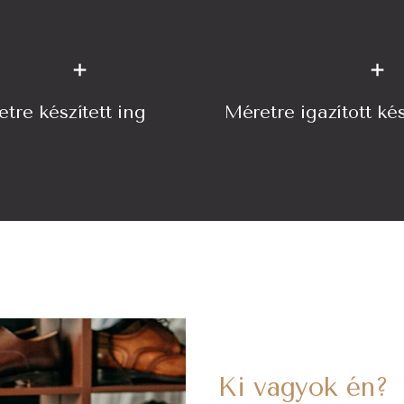
+
+
tre készített ing
Méretre igazított ké
Ki vagyok én?