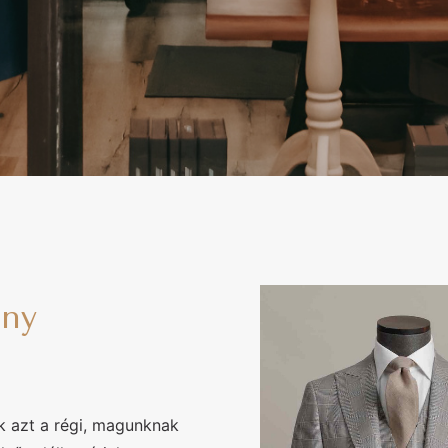
öny
uk azt a régi, magunknak