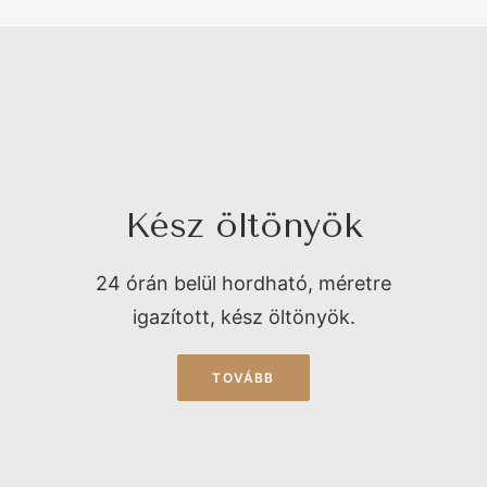
Kész öltönyök
24 órán belül hordható, méretre
igazított, kész öltönyök.
TOVÁBB