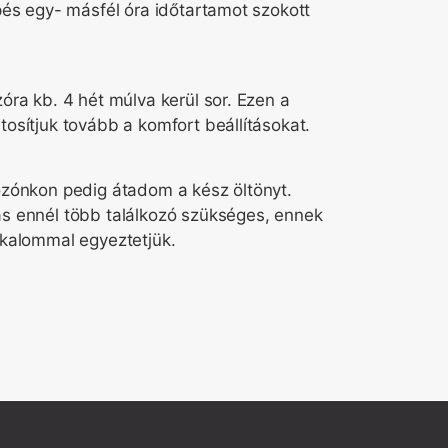
pés egy- másfél óra időtartamot szokott
óra kb. 4 hét múlva kerül sor. Ezen a
osítjuk tovább a komfort beállításokat.
ozónkon pedig átadom a kész öltönyt.
s ennél több találkozó szükséges, ennek
lkalommal egyeztetjük.