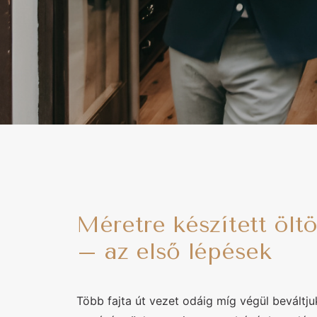
Méretre készített ölt
– az első lépések
Több fajta út vezet odáig míg végül beváltj