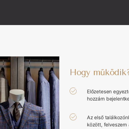
Hogy működik
Előzetesen egyezte
hozzám bejelentke
Az első találkozón
között, felveszem