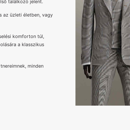
ső találkozó jelent.
 az üzleti életben, vagy
selési komforton túl,
olására a klasszikus
rtnereimnek, minden