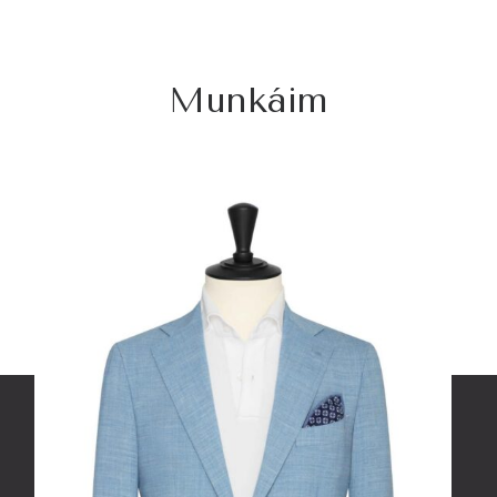
Munkáim
Semi bespoke öltöny