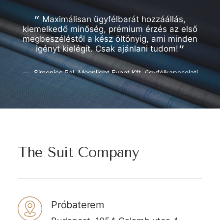
Maximálisan ügyfélbarát hozzáállás,
kiemelkedő minőség, prémium érzés az első
megbeszéléstől a kész öltönyig, ami minden
igényt kielégít. Csak ajánlani tudom!
Simonics Pál, Moonlight Event Kft. ügyfélkapcsolati
igazgató
The Suit Company
Próbaterem