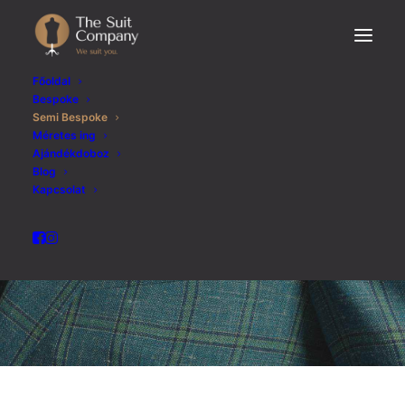
Főoldal
Bespoke
Semi Bespoke
Mérték alapján készült,
Méretes ing
Ajándékdoboz
egyedi öltönyök.
Blog
Kapcsolat
IDŐPONT EGYEZTETÉS