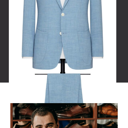
árak
Olasz szövetekből, anyagminőségtől
függően, 285.000 Ft és 425.000 Ft között.
IDŐPONTOT KÉREK